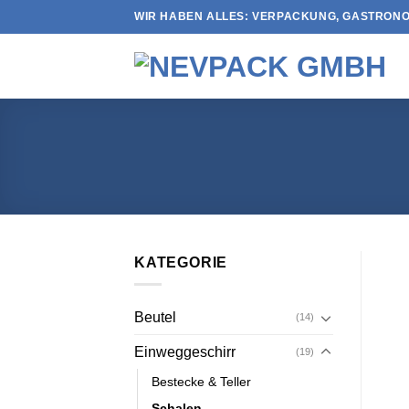
Skip
WIR HABEN ALLES: VERPACKUNG, GASTRONO
to
content
KATEGORIE
Beutel
(14)
Einweggeschirr
(19)
Bestecke & Teller
Schalen