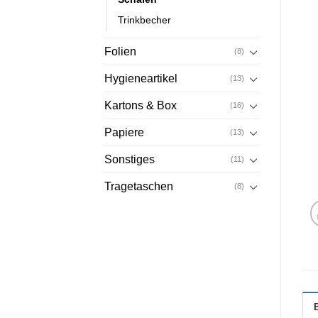
Trinkbecher
Folien
(8)
Hygieneartikel
(13)
Kartons & Box
(16)
Papiere
(13)
Sonstiges
(11)
Tragetaschen
(8)